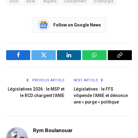
2026
acier
Algérie
Classement
Sidérurgie
Follow on Google News
Facebook
Twitter
LinkedIn
WhatsApp
Copy
Link
PREVIOUS ARTICLE
NEXT ARTICLE
Législatives 2026 : le MSP et
Législatives : le FFS
le RCD chargent l’ANIE
vilipende l’ANIE et dénonce
une « purge » politique
Rym Boulanouar