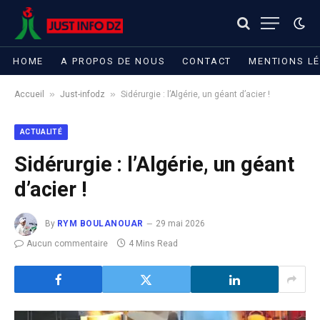
HOME
A PROPOS DE NOUS
CONTACT
MENTIONS L
»
»
Accueil
Just-infodz
Sidérurgie : l’Algérie, un géant d’acier !
ACTUALITÉ
Sidérurgie : l’Algérie, un géant
d’acier !
By
RYM BOULANOUAR
29 mai 2026
Aucun commentaire
4 Mins Read