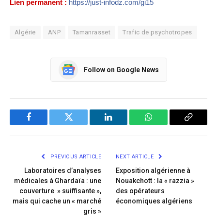
Lien permanent :
https://just-infodz.com/gi15
Algérie
ANP
Tamanrasset
Trafic de psychotropes
Follow on Google News
Facebook
Twitter
LinkedIn
WhatsApp
Copy
Link
PREVIOUS ARTICLE
NEXT ARTICLE
Laboratoires d’analyses
Exposition algérienne à
médicales à Ghardaïa : une
Nouakchott : la « razzia »
couverture » suiffisante »,
des opérateurs
mais qui cache un « marché
économiques algériens
gris »