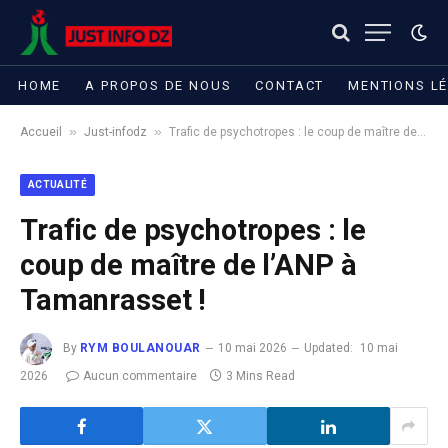
HOME
A PROPOS DE NOUS
CONTACT
MENTIONS L
»
»
Accueil
Just-infodz
Trafic de psychotropes : le coup de maître de l’ANP à Tamanrasset !
ACTUALITÉ
Trafic de psychotropes : le
coup de maître de l’ANP à
Tamanrasset !
By
RYM BOULANOUAR
10 mai 2026
Updated:
10 mai
2026
Aucun commentaire
3 Mins Read