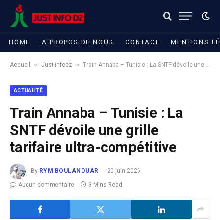
HOME
A PROPOS DE NOUS
CONTACT
MENTIONS L
»
»
Accueil
Just-infodz
Train Annaba – Tunisie : La SNTF dévoile une grille tarifaire ultra-compétitive​
ACTUALITÉ
Train Annaba – Tunisie : La
SNTF dévoile une grille
tarifaire ultra-compétitive​
By
RYM BOULANOUAR
20 juin 2026
Aucun commentaire
3 Mins Read