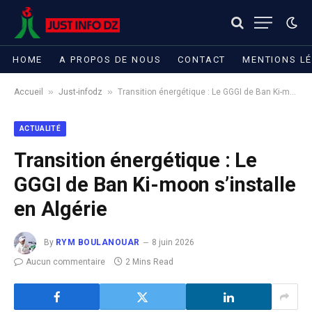
HOME
A PROPOS DE NOUS
CONTACT
MENTIONS L
»
»
Accueil
Just-infodz
Transition énergétique : Le GGGI de Ban Ki-moon s’installe en Algérie​
ACTUALITÉ
Transition énergétique : Le
GGGI de Ban Ki-moon s’installe
en Algérie​
By
RYM BOULANOUAR
8 juin 2026
Aucun commentaire
2 Mins Read