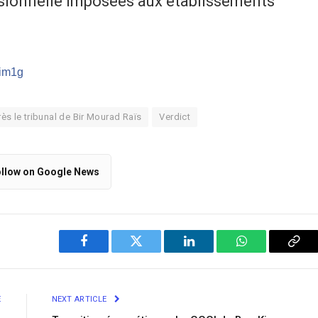
essionnelle imposées aux établissements
/im1g
ès le tribunal de Bir Mourad Raïs
Verdict
llow on Google News
Facebook
Twitter
LinkedIn
WhatsApp
Cop
Link
E
NEXT ARTICLE