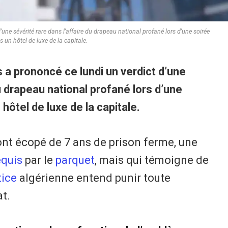
une sévérité rare dans l'affaire du drapeau national profané lors d'une soirée
s un hôtel de luxe de la capitale.
s a prononcé ce lundi un verdict d’une
u drapeau national profané lors d’une
hôtel de luxe de la capitale.
ont écopé de 7 ans de prison ferme, une
equis
par le
parquet
, mais qui témoigne de
tice
algérienne entend punir toute
at.