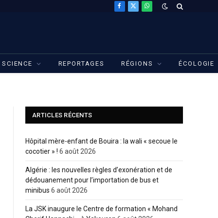
Facebook
X
WhatsApp
(Twitter)
SCIENCE
REPORTAGES
RÉGIONS
ÉCOLOGIE
ARTICLES RÉCENTS
Hôpital mère-enfant de Bouira : la wali « secoue le
cocotier » !
6 août 2026
Algérie : les nouvelles règles d’exonération et de
dédouanement pour l’importation de bus et
minibus
6 août 2026
La JSK inaugure le Centre de formation « Mohand