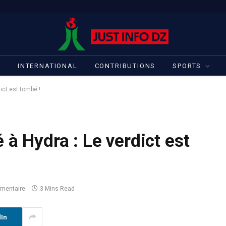
S
INTERNATIONAL
CONTRIBUTIONS
SPORTS
ict est tombé !
 à Hydra : Le verdict est
mentaire
3 Mins Read
dIn