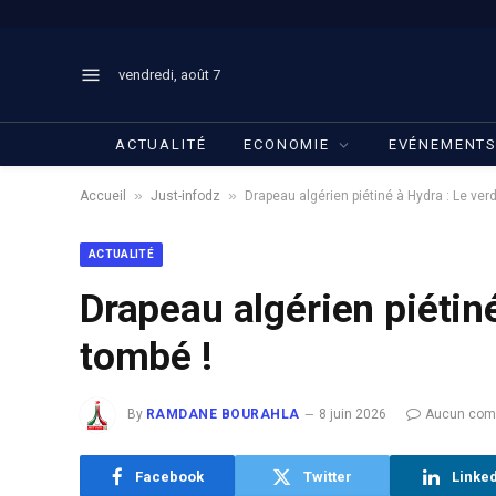
vendredi, août 7
ACTUALITÉ
ECONOMIE
EVÉNEMENT
»
»
Accueil
Just-infodz
Drapeau algérien piétiné à Hydra : Le verd
ACTUALITÉ
Drapeau algérien piétiné
tombé !
By
RAMDANE BOURAHLA
8 juin 2026
Aucun com
Facebook
Twitter
Linke