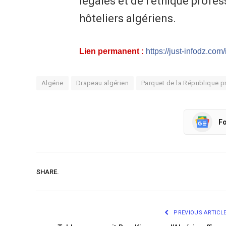
légales et de l’éthique prof
hôteliers algériens.
Lien permanent :
https://just-infodz.com
Algérie
Drapeau algérien
Parquet de la République pr
Fo
SHARE.
PREVIOUS ARTICL