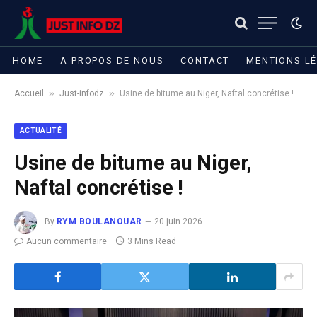
HOME
A PROPOS DE NOUS
CONTACT
MENTIONS L
»
»
Accueil
Just-infodz
Usine de bitume au Niger, Naftal concrétise !
ACTUALITÉ
Usine de bitume au Niger,
Naftal concrétise !
By
RYM BOULANOUAR
20 juin 2026
Aucun commentaire
3 Mins Read