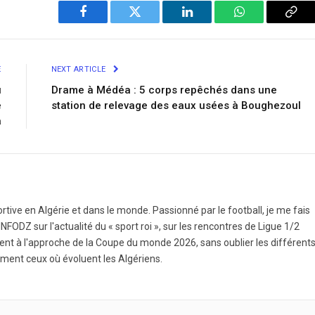
Facebook
Twitter
LinkedIn
WhatsApp
Cop
Link
E
NEXT ARTICLE
u
Drame à Médéa : 5 corps repêchés dans une
e
station de relevage des eaux usées à Boughezoul
a
ortive en Algérie et dans le monde. Passionné par le football, je me fais
NFODZ sur l'actualité du « sport roi », sur les rencontres de Ligue 1/2
ment à l'approche de la Coupe du monde 2026, sans oublier les différent
ment ceux où évoluent les Algériens.