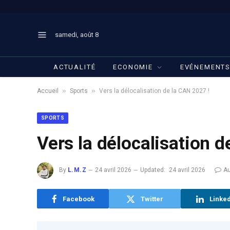
samedi, août 8
ACTUALITÉ
ECONOMIE
EVÉNEMENT
»
»
Accueil
Sports
Vers la délocalisation de la CAN 2027 !
SPORTS
Vers la délocalisation d
By
L.M.Z
24 avril 2026
Updated:
24 avril 2026
A
Facebook
Twitter
Linke