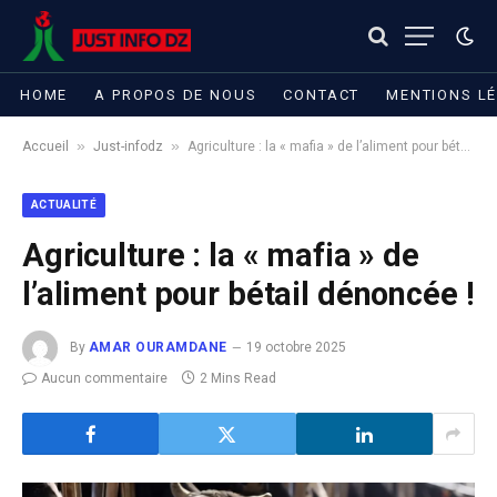
HOME
A PROPOS DE NOUS
CONTACT
MENTIONS L
»
»
Accueil
Just-infodz
Agriculture : la « mafia » de l’aliment pour bétail dénoncée !
ACTUALITÉ
Agriculture : la « mafia » de
l’aliment pour bétail dénoncée !
By
AMAR OURAMDANE
19 octobre 2025
Aucun commentaire
2 Mins Read