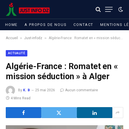
HOME
A PROPOS DE NOUS
CONTACT
MENTIONS L
»
»
Accueil
Just-infodz
Algérie-France : Romatet en « mission séduction » à Alger
ACTUALITÉ
Algérie-France : Romatet en «
mission séduction » à Alger
By
K. B
25 mai 2026
Aucun commentaire
4 Mins Read