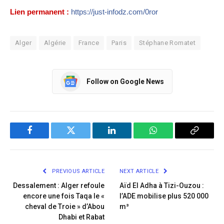
Lien permanent :
https://just-infodz.com/0ror
Alger
Algérie
France
Paris
Stéphane Romatet
Follow on Google News
Facebook
Twitter
LinkedIn
WhatsApp
Copy
Link
PREVIOUS ARTICLE
NEXT ARTICLE
Dessalement : Alger refoule
Aïd El Adha à Tizi-Ouzou :
encore une fois Taqa le «
l’ADE mobilise plus 520 000
cheval de Troie » d’Abou
m³
Dhabi et Rabat