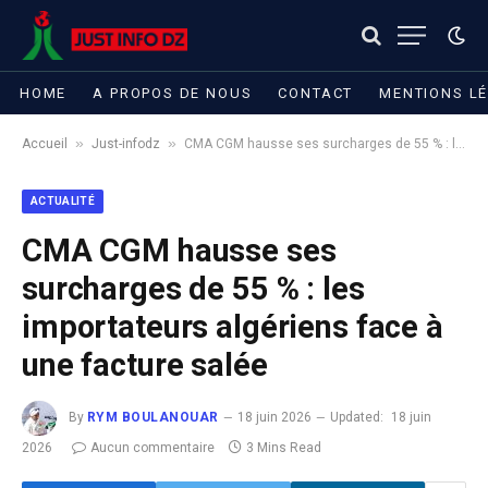
HOME
A PROPOS DE NOUS
CONTACT
MENTIONS L
»
»
Accueil
Just-infodz
CMA CGM hausse ses surcharges de 55 % : les importateurs algériens face à une facture salée
ACTUALITÉ
CMA CGM hausse ses
surcharges de 55 % : les
importateurs algériens face à
une facture salée
By
RYM BOULANOUAR
18 juin 2026
Updated:
18 juin
2026
Aucun commentaire
3 Mins Read