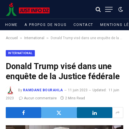
HOME
A PROPOS DE NOUS
CONTACT
MENTIONS L
»
»
Accueil
International
Donald Trump visé dans une enquête de la Justice fédérale
INTERNATIONAL
Donald Trump visé dans une
enquête de la Justice fédérale
By
RAMDANE BOURAHLA
11 juin 2023
Updated:
11 juin
2023
Aucun commentaire
2 Mins Read