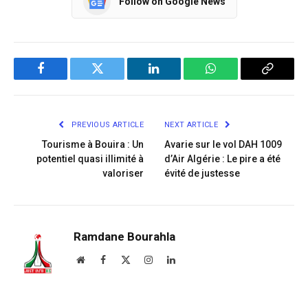
Follow on Google News
Facebook
Twitter
LinkedIn
WhatsApp
Copy
Link
PREVIOUS ARTICLE
NEXT ARTICLE
Tourisme à Bouira : Un
Avarie sur le vol DAH 1009
potentiel quasi illimité à
d’Air Algérie : Le pire a été
valoriser
évité de justesse
Ramdane Bourahla
Website
Facebook
X
Instagram
LinkedIn
(Twitter)