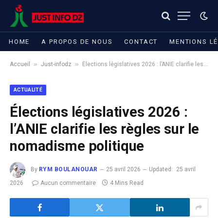
HOME
A PROPOS DE NOUS
CONTACT
MENTIONS L
»
»
Accueil
Just-infodz
Élections législatives 2026 : l’ANIE clarifie les règles sur le nomadisme politique
ACTUALITÉ
Élections législatives 2026 :
l’ANIE clarifie les règles sur le
nomadisme politique
By
RYM BOULANOUAR
25 avril 2026
Updated:
25 avril
2026
Aucun commentaire
4 Mins Read