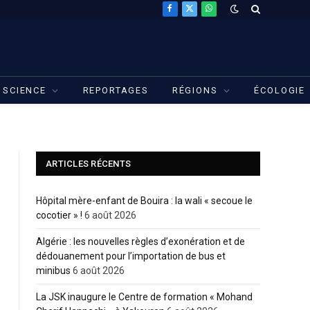
Facebook
X
WhatsApp
(Twitter)
SCIENCE
REPORTAGES
RÉGIONS
ÉCOLOGIE
ARTICLES RÉCENTS
Hôpital mère-enfant de Bouira : la wali « secoue le
cocotier » !
6 août 2026
Algérie : les nouvelles règles d’exonération et de
dédouanement pour l’importation de bus et
minibus
6 août 2026
La JSK inaugure le Centre de formation « Mohand