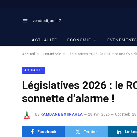
vendredi, août 7
ACTUALITÉ
ECONOMIE
EVÉNEMENT
»
»
Accueil
Just-infodz
Législatives 2026 : le RCD tire une fois d
ACTUALITÉ
Législatives 2026 : le RC
sonnette d’alarme !
By
RAMDANE BOURAHLA
28 avril 2026
Updated:
28
Facebook
Twitter
Linke