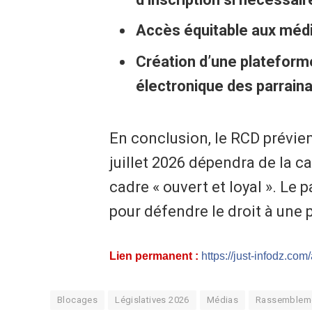
Accès équitable aux média
Création d’une plateforme
électronique des parrainag
En conclusion, le RCD prévient
juillet 2026 dépendra de la ca
cadre « ouvert et loyal ». Le 
pour défendre le droit à une p
Lien permanent :
https://just-infodz.co
Blocages
Législatives 2026
Médias
Rassemblemen