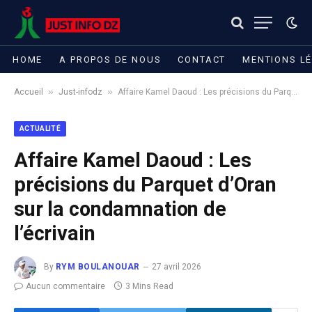
HOME
A PROPOS DE NOUS
CONTACT
MENTIONS L
»
»
Accueil
Just-infodz
Affaire Kamel Daoud : Les précisions du Parquet d’Oran sur la condamnation de l’écrivain
ACTUALITÉ
Affaire Kamel Daoud : Les
précisions du Parquet d’Oran
sur la condamnation de
l’écrivain
By
RYM BOULANOUAR
27 avril 2026
Aucun commentaire
3 Mins Read