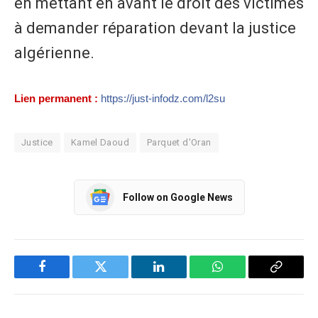
en mettant en avant le droit des victimes
à demander réparation devant la justice
algérienne.
Lien permanent :
https://just-infodz.com/l2su
Justice
Kamel Daoud
Parquet d'Oran
Follow on Google News
Facebook
Twitter
LinkedIn
WhatsApp
Copy
Link