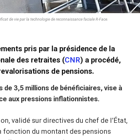
ificat de vie par la technologie de reconnaissance faciale R-Face.
nts pris par la présidence de la
nale des retraites (
CNR
) a procédé,
revalorisations de pensions.
 de 3,5 millions de bénéficiaires, vise à
ce aux pressions inflationnistes.
n, validé sur directives du chef de l’État,
n fonction du montant des pensions