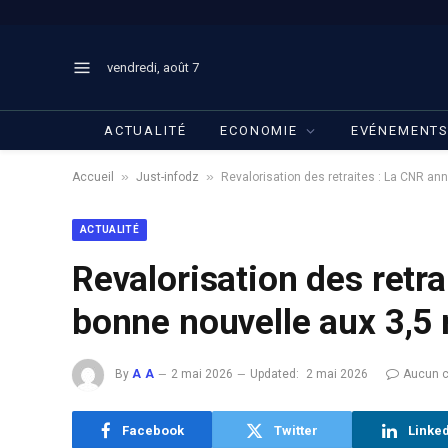
vendredi, août 7
ACTUALITÉ
ECONOMIE
EVÉNEMENT
»
»
Accueil
Just-infodz
Revalorisation des retraites : La CNR ann
ACTUALITÉ
Revalorisation des retr
bonne nouvelle aux 3,5 
By
A A
2 mai 2026
Updated:
2 mai 2026
Aucun 
Facebook
Twitter
Linke