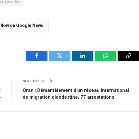
es retraites
llow on Google News
Facebook
Twitter
LinkedIn
WhatsApp
Cop
Link
E
NEXT ARTICLE
t
Oran : Démantèlement d’un réseau international
»
de migration clandestine, 77 arrestations