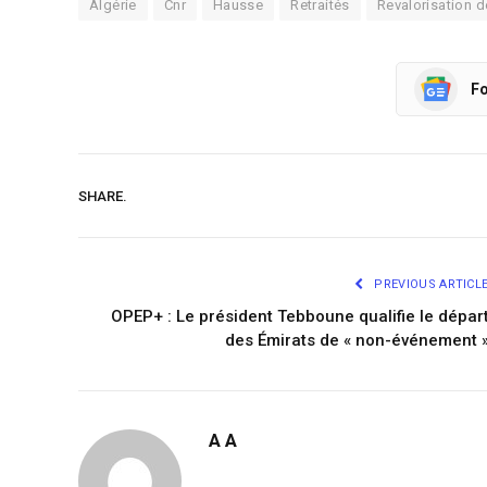
Algérie
Cnr
Hausse
Retraités
Revalorisation d
Fo
SHARE.
PREVIOUS ARTICL
OPEP+ : Le président Tebboune qualifie le dépar
des Émirats de « non-événement 
A A