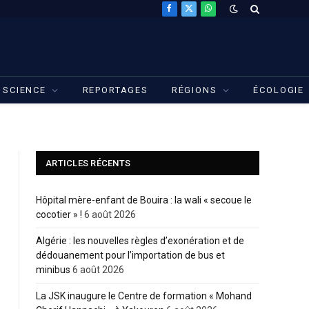
Facebook
X
WhatsApp
(Twitter)
SCIENCE
REPORTAGES
RÉGIONS
ÉCOLOGIE
ARTICLES RÉCENTS
Hôpital mère-enfant de Bouira : la wali « secoue le
cocotier » !
6 août 2026
Algérie : les nouvelles règles d’exonération et de
dédouanement pour l’importation de bus et
minibus
6 août 2026
La JSK inaugure le Centre de formation « Mohand