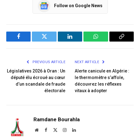
Follow on Google News
Facebook
Twitter
LinkedIn
WhatsApp
Copy
Link
PREVIOUS ARTICLE
NEXT ARTICLE
Législatives 2026 à Oran : Un
Alerte canicule en Algérie :
député élu écroué au cœur
le thermomètre s’affole,
d’un scandale de fraude
découvrez les réflexes
électorale
vitaux à adopter
Ramdane Bourahla
Website
Facebook
X
Instagram
LinkedIn
(Twitter)