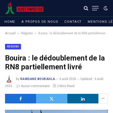
HOME
A PROPOS DE NOUS
CONTACT
MENTIONS L
»
»
Accueil
Régions
Bouira : le dédoublement de la RN8 partiellement livré
RÉGIONS
Bouira : le dédoublement de la
RN8 partiellement livré
By
RAMDANE BOURAHLA
6 août 2026
Updated:
6 août
2026
Aucun commentaire
2 Mins Read