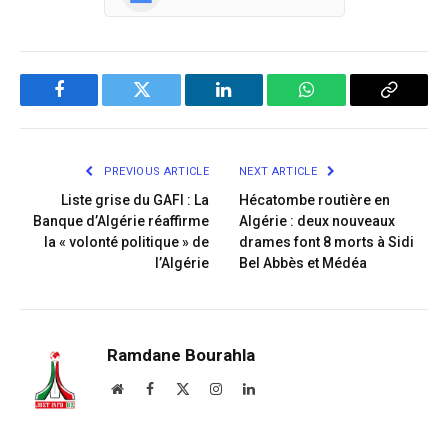
Facebook
Twitter
LinkedIn
WhatsApp
Copy
Link
PREVIOUS ARTICLE
NEXT ARTICLE
Liste grise du GAFI : La
Hécatombe routière en
Banque d’Algérie réaffirme
Algérie : deux nouveaux
la « volonté politique » de
drames font 8 morts à Sidi
l’Algérie
Bel Abbès et Médéa
Ramdane Bourahla
Website
Facebook
X
Instagram
LinkedIn
(Twitter)