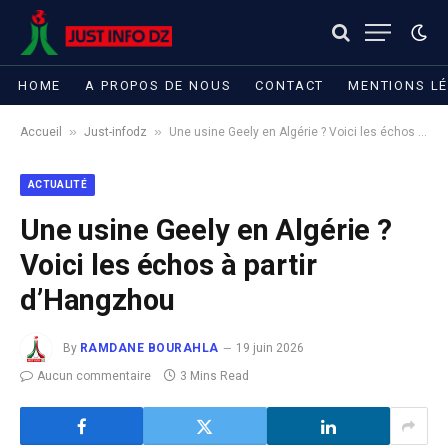
HOME
A PROPOS DE NOUS
CONTACT
MENTIONS L
»
»
Accueil
Just-infodz
Une usine Geely en Algérie ? Voici les échos à partir d’Hangzhou
ACTUALITÉ
Une usine Geely en Algérie ?
Voici les échos à partir
d’Hangzhou
By
RAMDANE BOURAHLA
19 juin 2026
Aucun commentaire
3 Mins Read