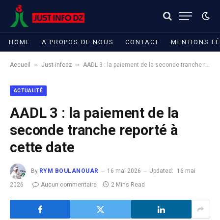
HOME
A PROPOS DE NOUS
CONTACT
MENTIONS L
»
»
Accueil
Just-infodz
AADL 3 : la paiement de la seconde tranche reporté à cette date
ACTUALITÉ
AADL 3 : la paiement de la
seconde tranche reporté à
cette date
By
RYM BOULANOUAR
16 mai 2026
Updated:
16 mai
2026
Aucun commentaire
2 Mins Read