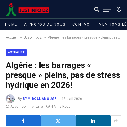
HOME
A PROPOS DE NOUS
CONTACT
MENTIONS L
»
»
Accueil
Just-infodz
Algérie : les barrages « presque » pleins, pas de stress hydrique en 2026!
ACTUALITÉ
Algérie : les barrages «
presque » pleins, pas de stress
hydrique en 2026!
By
RYM BOULANOUAR
19 avril 2026
Aucun commentaire
4 Mins Read