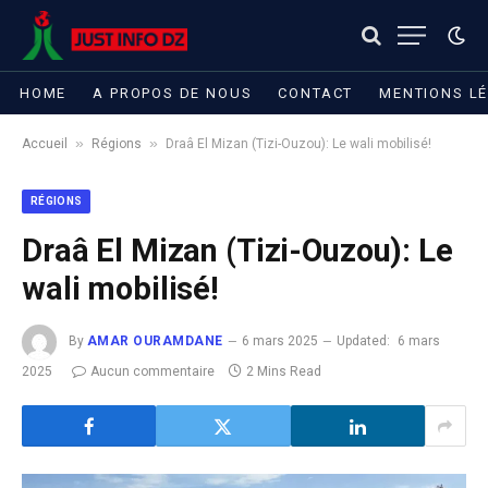
HOME
A PROPOS DE NOUS
CONTACT
MENTIONS L
»
»
Accueil
Régions
Draâ El Mizan (Tizi-Ouzou): Le wali mobilisé!
RÉGIONS
Draâ El Mizan (Tizi-Ouzou): Le
wali mobilisé!
By
AMAR OURAMDANE
6 mars 2025
Updated:
6 mars
2025
Aucun commentaire
2 Mins Read