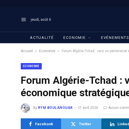
jeudi, août 6
ACTUALITÉ
ECONOMIE
EVÉNEMENT
»
»
Accueil
Economie
Forum Algérie-Tchad : vers un partenariat
ECONOMIE
Forum Algérie-Tchad : v
économique stratégique
By
RYM BOULANOUAR
21 avril 2026
Aucun comm
Facebook
Twitter
Linke