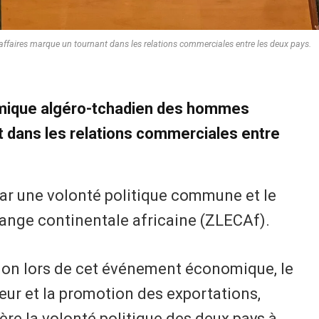
aires marque un tournant dans les relations commerciales entre les deux pays.
mique algéro-tchadien des hommes
t dans les relations commerciales entre
par une volonté politique commune et le
hange continentale africaine (ZLECAf).
ntion lors de cet événement économique, le
ur et la promotion des exportations,
re la volonté politique des deux pays à