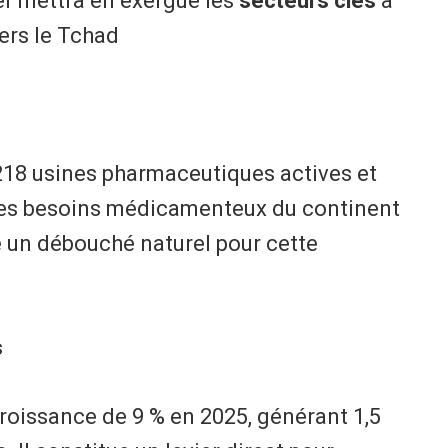
er mettra en exergue les
secteurs clés
à
vers le Tchad
 218 usines pharmaceutiques actives et
 des besoins médicamenteux du continent
e un débouché naturel pour cette
s
roissance de 9 % en 2025, générant 1,5