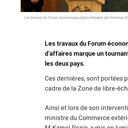
Les travaux du Forum économique algéro-tchadien des hommes d'aff
Les travaux du Forum écono
d’affaires marque un tournan
les deux pays.
Ces dernières, sont portées 
cadre de la Zone de libre-éc
Ainsi et lors de son interve
ministre du Commerce extérie
M.Kamel Rezig, a mis en lumiè