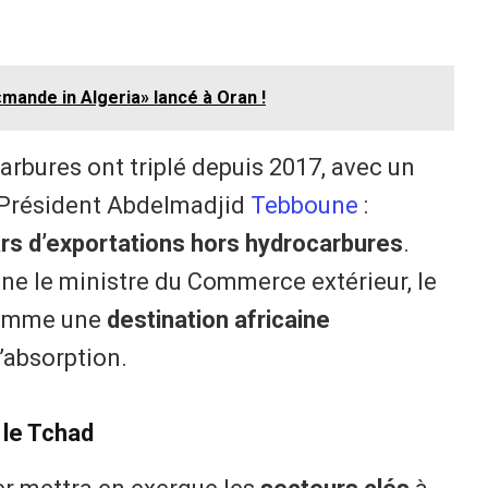
ande in Algeria» lancé à Oran !
rbures ont triplé depuis 2017, avec un
e Président Abdelmadjid
Tebboune
:
lars d’exportations hors hydrocarbures
.
ne le ministre du Commerce extérieur, le
comme une
destination africaine
d’absorption.
 le Tchad