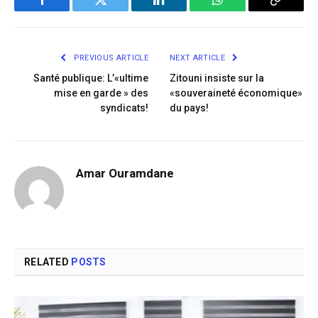
Facebook
Twitter
LinkedIn
WhatsApp
Copy
Link
PREVIOUS ARTICLE
NEXT ARTICLE
Santé publique: L’«ultime
Zitouni insiste sur la
mise en garde » des
«souveraineté économique»
syndicats!
du pays!
Amar Ouramdane
RELATED
POSTS