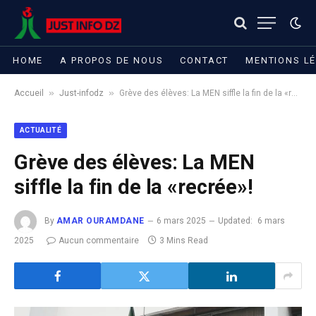
HOME
A PROPOS DE NOUS
CONTACT
MENTIONS L
»
»
Accueil
Just-infodz
Grève des élèves: La MEN siffle la fin de la «recrée»!
ACTUALITÉ
Grève des élèves: La MEN
siffle la fin de la «recrée»!
By
AMAR OURAMDANE
6 mars 2025
Updated:
6 mars
2025
Aucun commentaire
3 Mins Read