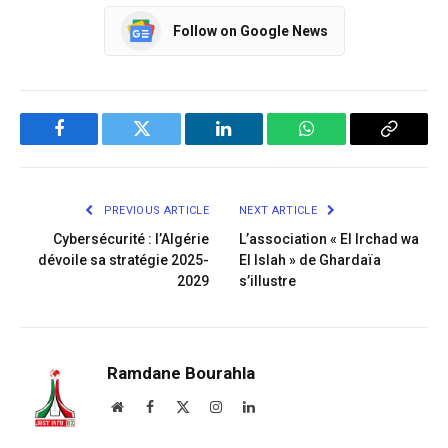
Follow on Google News
Facebook
Twitter
LinkedIn
WhatsApp
Copy
Link
PREVIOUS ARTICLE
NEXT ARTICLE
Cybersécurité : l’Algérie
L’association « El Irchad wa
dévoile sa stratégie 2025-
El Islah » de Ghardaïa
2029
s’illustre
Ramdane Bourahla
Website
Facebook
X
Instagram
LinkedIn
(Twitter)