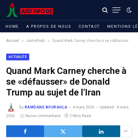
HOME
A PROPOS DE NOUS
CONTACT
MENTIONS L
»
»
Accueil
Just-infodz
Quand Mark Carney cherche à se «défausser» de Donald Trump au sujet de l’Iran
ACTUALITÉ
Quand Mark Carney cherche à
se «défausser» de Donald
Trump au sujet de l’Iran
By
RAMDANE BOURAHLA
4 mars 2026
Updated:
4 mars
2026
Aucun commentaire
2 Mins Read