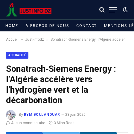
HOME
A PROPOS DE NOUS
CONTACT
MENTIONS L
»
»
Accueil
Just-infodz
Sonatrach‐Siemens Energy : l’Algérie accélère vers l’hydrogène vert et la décarbonation
ACTUALITÉ
Sonatrach‐Siemens Energy :
l’Algérie accélère vers
l’hydrogène vert et la
décarbonation
By
RYM BOULANOUAR
23 juin 2026
Aucun commentaire
3 Mins Read