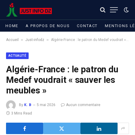
HOME
A PROPOS DE NOUS
CONTACT
MENTIONS L
»
»
Accueil
Just-infodz
Algérie-France : le patron du Medef voudrait « sauver les meubles »
ACTUALITÉ
Algérie-France : le patron du
Medef voudrait « sauver les
meubles »
By
K. B
5 mai 2026
Aucun commentaire
3 Mins Read