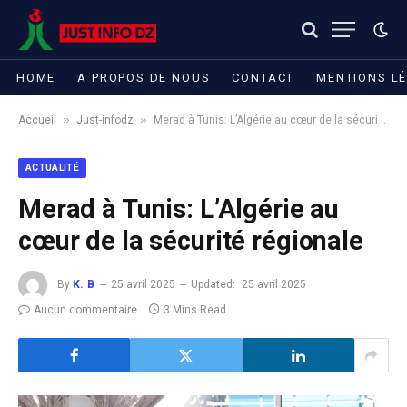
HOME
A PROPOS DE NOUS
CONTACT
MENTIONS L
»
»
Accueil
Just-infodz
Merad à Tunis: L’Algérie au cœur de la sécurité régionale
ACTUALITÉ
Merad à Tunis: L’Algérie au
cœur de la sécurité régionale
By
K. B
25 avril 2025
Updated:
25 avril 2025
Aucun commentaire
3 Mins Read