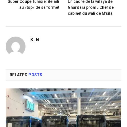
Super Coupe Tunisie: Belaili
Un cadre de la wilaya de
au «top» de sa forme!
Ghardaïa promu Chef de
cabinet du wali de M’sila
K. B
RELATED
POSTS